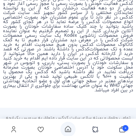
کدکس فعالیت خودش را بصورت رسمی با مجوز رسمی آغاز نمود و
بیش از دو دهه فعالیت درخشان دارد که از این رو توانسته
نمایندگان مختلفی را از سراسر کشور تجهیز کند. سایت شرکت
کدکس در نظر دارد تا برای عموم مشتریان خود بصورت اختصاصی
انواع محصولات کدکس را عرضه نماید تا در هر کجای کشور که
باشید بتوانید با چند کلیک ساده سفارشات خودتان را بصورت
آنلاین خریداری کنید. از این رو تصمیم گرفتیم به عنوان نماینده
فروش محصولات زناشویی Kodex یک سایت رسمی محصولات
شرکت کدکس را در معرض دید مشتریان قرار دهیم. تا به کمک
کاتالوگ محصولات کدکس بدون هیچ محدودیت اقدام به خرید
عمده و تک محصولات‌کدکس را داشته باشند. در صورتی که قصد
خرید از کارخانه کدکس در ایران را دارید همین حالا میتوانید از
لیست محصولاتی که در این سایت قرار داده ایم اقدام به خرید کنید
و سفارشات خودتان را بصورت پستی، باربری، و اتوبوس در شهر
محل سکونت خود یا آدرس اختصاصی خودتان بصورت محرمانه
دریافت نمایید. در نظر داشته باشید که کدکس یک محصول با
کیفیت و 100% با لاتکس طبیعی تولید شده و یکی از بهترین
برندهای معتبر در سطح جهانی های لول و عضو اتحادیه بهداشتی
جهانی WHO به عنوان حامی بهداشت برای جلوگیری از انتقال بیماری
در بین افراد میباشد.
تمامی حقوق و بهینه سازی سایت کدکس متعلق به سرویس یکپارچه
سیستم مدیریت محتوا HOSTBITCO RU می باشد.
۰