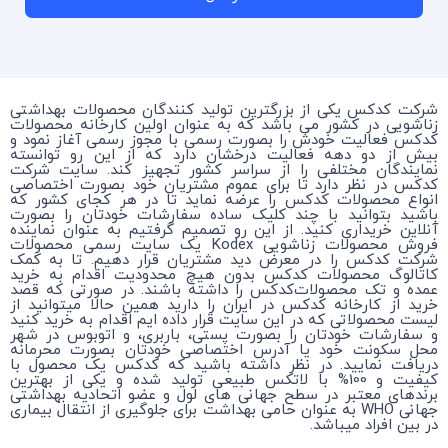
شرکت کدکس یکی از بزرگترین تولید کنندگان محصولات بهداشتی
زناشویی در کشور می باشد که به عنوان اولین کارخانه محصولات
کدکس فعالیت خودش را بصورت رسمی با مجوز رسمی آغاز نمود و
بیش از دو دهه فعالیت درخشان دارد که از این رو توانسته
نمایندگان مختلفی را از سراسر کشور تجهیز کند. سایت شرکت
کدکس در نظر دارد تا برای عموم مشتریان خود بصورت اختصاصی
انواع محصولات کدکس را عرضه نماید تا در هر کجای کشور که
باشید بتوانید با چند کلیک ساده سفارشات خودتان را بصورت
آنلاین خریداری کنید. از این رو تصمیم گرفتیم به عنوان نماینده
فروش محصولات زناشویی Kodex یک سایت رسمی محصولات
شرکت کدکس را در معرض دید مشتریان قرار دهیم. تا به کمک
کاتالوگ محصولات کدکس بدون هیچ محدودیت اقدام به خرید
عمده و تک محصولات‌کدکس را داشته باشند. در صورتی که قصد
خرید از کارخانه کدکس در ایران را دارید همین حالا میتوانید از
لیست محصولاتی که در این سایت قرار داده ایم اقدام به خرید کنید
و سفارشات خودتان را بصورت پستی، باربری، و اتوبوس در شهر
محل سکونت خود یا آدرس اختصاصی خودتان بصورت محرمانه
دریافت نمایید. در نظر داشته باشید که کدکس یک محصول با
کیفیت و 100% با لاتکس طبیعی تولید شده و یکی از بهترین
برندهای معتبر در سطح جهانی های لول و عضو اتحادیه بهداشتی
جهانی WHO به عنوان حامی بهداشت برای جلوگیری از انتقال بیماری
در بین افراد میباشد.