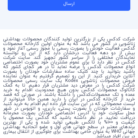
ارسال
شرکت کدکس یکی از بزرگترین تولید کنندگان محصولات بهداشتی
زناشویی در کشور می باشد که به عنوان اولین کارخانه محصولات
کدکس فعالیت خودش را بصورت رسمی با مجوز رسمی آغاز نمود و
بیش از دو دهه فعالیت درخشان دارد که از این رو توانسته
نمایندگان مختلفی را از سراسر کشور تجهیز کند. سایت شرکت
کدکس در نظر دارد تا برای عموم مشتریان خود بصورت اختصاصی
انواع محصولات کدکس را عرضه نماید تا در هر کجای کشور که
باشید بتوانید با چند کلیک ساده سفارشات خودتان را بصورت
آنلاین خریداری کنید. از این رو تصمیم گرفتیم به عنوان نماینده
فروش محصولات زناشویی Kodex یک سایت رسمی محصولات
شرکت کدکس را در معرض دید مشتریان قرار دهیم. تا به کمک
کاتالوگ محصولات کدکس بدون هیچ محدودیت اقدام به خرید
عمده و تک محصولات‌کدکس را داشته باشند. در صورتی که قصد
خرید از کارخانه کدکس در ایران را دارید همین حالا میتوانید از
لیست محصولاتی که در این سایت قرار داده ایم اقدام به خرید کنید
و سفارشات خودتان را بصورت پستی، باربری، و اتوبوس در شهر
محل سکونت خود یا آدرس اختصاصی خودتان بصورت محرمانه
دریافت نمایید. در نظر داشته باشید که کدکس یک محصول با
کیفیت و 100% با لاتکس طبیعی تولید شده و یکی از بهترین
برندهای معتبر در سطح جهانی های لول و عضو اتحادیه بهداشتی
جهانی WHO به عنوان حامی بهداشت برای جلوگیری از انتقال بیماری
در بین افراد میباشد.