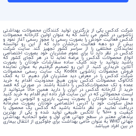
شرکت کدکس یکی از بزرگترین تولید کنندگان محصولات بهداشتی
زناشویی در کشور می باشد که به عنوان اولین کارخانه محصولات
کدکس فعالیت خودش را بصورت رسمی با مجوز رسمی آغاز نمود و
بیش از دو دهه فعالیت درخشان دارد که از این رو توانسته
نمایندگان مختلفی را از سراسر کشور تجهیز کند. سایت شرکت
کدکس در نظر دارد تا برای عموم مشتریان خود بصورت اختصاصی
انواع محصولات کدکس را عرضه نماید تا در هر کجای کشور که
باشید بتوانید با چند کلیک ساده سفارشات خودتان را بصورت
آنلاین خریداری کنید. از این رو تصمیم گرفتیم به عنوان نماینده
فروش محصولات زناشویی Kodex یک سایت رسمی محصولات
شرکت کدکس را در معرض دید مشتریان قرار دهیم. تا به کمک
کاتالوگ محصولات کدکس بدون هیچ محدودیت اقدام به خرید
عمده و تک محصولات‌کدکس را داشته باشند. در صورتی که قصد
خرید از کارخانه کدکس در ایران را دارید همین حالا میتوانید از
لیست محصولاتی که در این سایت قرار داده ایم اقدام به خرید کنید
و سفارشات خودتان را بصورت پستی، باربری، و اتوبوس در شهر
محل سکونت خود یا آدرس اختصاصی خودتان بصورت محرمانه
دریافت نمایید. در نظر داشته باشید که کدکس یک محصول با
کیفیت و 100% با لاتکس طبیعی تولید شده و یکی از بهترین
برندهای معتبر در سطح جهانی های لول و عضو اتحادیه بهداشتی
جهانی WHO به عنوان حامی بهداشت برای جلوگیری از انتقال بیماری
در بین افراد میباشد.