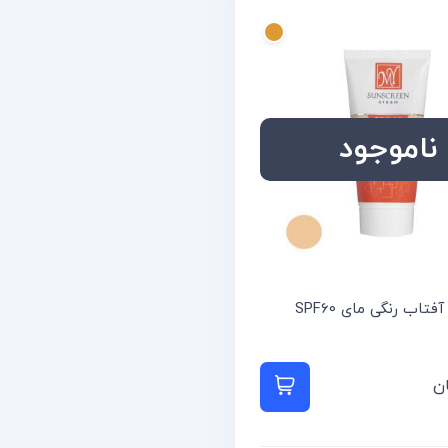
ناموجود
تاب رنگی مای SPF60
ن
 بیشتر