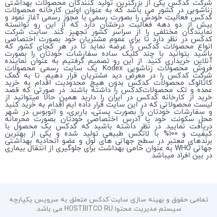
شرکت کدکس یکی از بزرگترین تولید کنندگان محصولات بهداشتی
زناشویی در کشور می باشد که به عنوان اولین کارخانه محصولات
کدکس فعالیت خودش را بصورت رسمی با مجوز رسمی آغاز نمود و
بیش از دو دهه فعالیت درخشان دارد که از این رو توانسته
نمایندگان مختلفی را از سراسر کشور تجهیز کند. سایت شرکت
کدکس در نظر دارد تا برای عموم مشتریان خود بصورت اختصاصی
انواع محصولات کدکس را عرضه نماید تا در هر کجای کشور که
باشید بتوانید با چند کلیک ساده سفارشات خودتان را بصورت
آنلاین خریداری کنید. از این رو تصمیم گرفتیم به عنوان نماینده
فروش محصولات زناشویی Kodex یک سایت رسمی محصولات
شرکت کدکس را در معرض دید مشتریان قرار دهیم. تا به کمک
کاتالوگ محصولات کدکس بدون هیچ محدودیت اقدام به خرید
عمده و تک محصولات‌کدکس را داشته باشند. در صورتی که قصد
خرید از کارخانه کدکس در ایران را دارید همین حالا میتوانید از
لیست محصولاتی که در این سایت قرار داده ایم اقدام به خرید کنید
و سفارشات خودتان را بصورت پستی، باربری، و اتوبوس در شهر
محل سکونت خود یا آدرس اختصاصی خودتان بصورت محرمانه
دریافت نمایید. در نظر داشته باشید که کدکس یک محصول با
کیفیت و 100% با لاتکس طبیعی تولید شده و یکی از بهترین
برندهای معتبر در سطح جهانی های لول و عضو اتحادیه بهداشتی
جهانی WHO به عنوان حامی بهداشت برای جلوگیری از انتقال بیماری
در بین افراد میباشد.
تمامی حقوق و بهینه سازی سایت کدکس متعلق به سرویس یکپارچه
سیستم مدیریت محتوا HOSTBITCO RU می باشد.