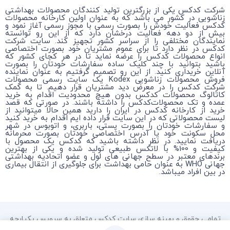
شرکت کدکس یکی از بزرگترین تولید کنندگان محصولات بهداشتی
زناشویی در کشور می باشد که به عنوان اولین کارخانه محصولات
کدکس فعالیت خودش را بصورت رسمی با مجوز رسمی آغاز نمود و
بیش از دو دهه فعالیت درخشان دارد که از این رو توانسته
نمایندگان مختلفی را از سراسر کشور تجهیز کند. سایت شرکت
کدکس در نظر دارد تا برای عموم مشتریان خود بصورت اختصاصی
انواع محصولات کدکس را عرضه نماید تا در هر کجای کشور که
باشید بتوانید با چند کلیک ساده سفارشات خودتان را بصورت
آنلاین خریداری کنید. از این رو تصمیم گرفتیم به عنوان نماینده
فروش محصولات زناشویی Kodex یک سایت رسمی محصولات
شرکت کدکس را در معرض دید مشتریان قرار دهیم. تا به کمک
کاتالوگ محصولات کدکس بدون هیچ محدودیت اقدام به خرید
عمده و تک محصولات‌کدکس را داشته باشند. در صورتی که قصد
خرید از کارخانه کدکس در ایران را دارید همین حالا میتوانید از
لیست محصولاتی که در این سایت قرار داده ایم اقدام به خرید کنید
و سفارشات خودتان را بصورت پستی، باربری، و اتوبوس در شهر
محل سکونت خود یا آدرس اختصاصی خودتان بصورت محرمانه
دریافت نمایید. در نظر داشته باشید که کدکس یک محصول با
کیفیت و 100% با لاتکس طبیعی تولید شده و یکی از بهترین
برندهای معتبر در سطح جهانی های لول و عضو اتحادیه بهداشتی
جهانی WHO به عنوان حامی بهداشت برای جلوگیری از انتقال بیماری
در بین افراد میباشد.
تمامی حقوق و بهینه سازی سایت کدکس متعلق به سرویس یکپارچه
سیستم مدیریت محتوا HOSTBITCO RU می باشد.