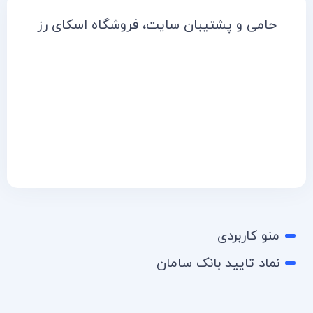
ارسال
شرکت کدکس یکی از بزرگترین تولید کنندگان محصولات بهداشتی
زناشویی در کشور می باشد که به عنوان اولین کارخانه محصولات
کدکس فعالیت خودش را بصورت رسمی با مجوز رسمی آغاز نمود و
بیش از دو دهه فعالیت درخشان دارد که از این رو توانسته
نمایندگان مختلفی را از سراسر کشور تجهیز کند. سایت شرکت
کدکس در نظر دارد تا برای عموم مشتریان خود بصورت اختصاصی
انواع محصولات کدکس را عرضه نماید تا در هر کجای کشور که
باشید بتوانید با چند کلیک ساده سفارشات خودتان را بصورت
آنلاین خریداری کنید. از این رو تصمیم گرفتیم به عنوان نماینده
فروش محصولات زناشویی Kodex یک سایت رسمی محصولات
شرکت کدکس را در معرض دید مشتریان قرار دهیم. تا به کمک
کاتالوگ محصولات کدکس بدون هیچ محدودیت اقدام به خرید
عمده و تک محصولات‌کدکس را داشته باشند. در صورتی که قصد