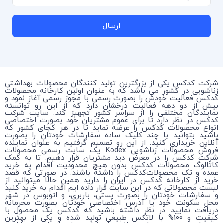
ارسال
شرکت کدکس یکی از بزرگترین تولید کنندگان محصولات بهداشتی
زناشویی در کشور می باشد که به عنوان اولین کارخانه محصولات
کدکس فعالیت خودش را بصورت رسمی با مجوز رسمی آغاز نمود و
بیش از دو دهه فعالیت درخشان دارد که از این رو توانسته
نمایندگان مختلفی را از سراسر کشور تجهیز کند. سایت شرکت
کدکس در نظر دارد تا برای عموم مشتریان خود بصورت اختصاصی
انواع محصولات کدکس را عرضه نماید تا در هر کجای کشور که
باشید بتوانید با چند کلیک ساده سفارشات خودتان را بصورت
آنلاین خریداری کنید. از این رو تصمیم گرفتیم به عنوان نماینده
فروش محصولات زناشویی Kodex یک سایت رسمی محصولات
شرکت کدکس را در معرض دید مشتریان قرار دهیم. تا به کمک
کاتالوگ محصولات کدکس بدون هیچ محدودیت اقدام به خرید
عمده و تک محصولات‌کدکس را داشته باشند. در صورتی که قصد
خرید از کارخانه کدکس در ایران را دارید همین حالا میتوانید از
لیست محصولاتی که در این سایت قرار داده ایم اقدام به خرید کنید
و سفارشات خودتان را بصورت پستی، باربری، و اتوبوس در شهر
محل سکونت خود یا آدرس اختصاصی خودتان بصورت محرمانه
دریافت نمایید. در نظر داشته باشید که کدکس یک محصول با
کیفیت و 100% با لاتکس طبیعی تولید شده و یکی از بهترین