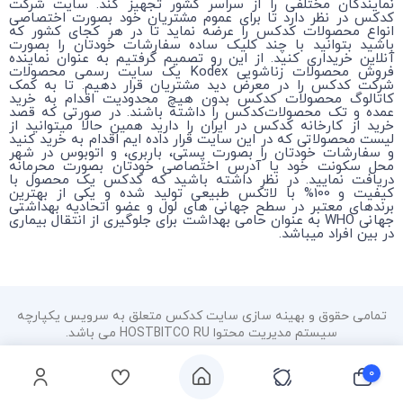
نمایندگان مختلفی را از سراسر کشور تجهیز کند. سایت شرکت
کدکس در نظر دارد تا برای عموم مشتریان خود بصورت اختصاصی
انواع محصولات کدکس را عرضه نماید تا در هر کجای کشور که
باشید بتوانید با چند کلیک ساده سفارشات خودتان را بصورت
آنلاین خریداری کنید. از این رو تصمیم گرفتیم به عنوان نماینده
فروش محصولات زناشویی Kodex یک سایت رسمی محصولات
شرکت کدکس را در معرض دید مشتریان قرار دهیم. تا به کمک
کاتالوگ محصولات کدکس بدون هیچ محدودیت اقدام به خرید
عمده و تک محصولات‌کدکس را داشته باشند. در صورتی که قصد
خرید از کارخانه کدکس در ایران را دارید همین حالا میتوانید از
لیست محصولاتی که در این سایت قرار داده ایم اقدام به خرید کنید
و سفارشات خودتان را بصورت پستی، باربری، و اتوبوس در شهر
محل سکونت خود یا آدرس اختصاصی خودتان بصورت محرمانه
دریافت نمایید. در نظر داشته باشید که کدکس یک محصول با
کیفیت و 100% با لاتکس طبیعی تولید شده و یکی از بهترین
برندهای معتبر در سطح جهانی های لول و عضو اتحادیه بهداشتی
جهانی WHO به عنوان حامی بهداشت برای جلوگیری از انتقال بیماری
در بین افراد میباشد.
تمامی حقوق و بهینه سازی سایت کدکس متعلق به سرویس یکپارچه
سیستم مدیریت محتوا HOSTBITCO RU می باشد.
۰