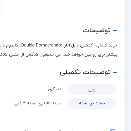
توضیحات
خرید کاندوم
کدکس
دابل انار Double Pomegranate، کاندوم دابل پومگرانت کدکس، اثر تحریک کنندگی بیشتری دارد. به دلیل خاصیت منقبض کننده انار، این
بیشتر برای زوجین خواهد شد. این محصول کدکس از جنس لاتکس
توضیحات تکمیلی
وزن
۱۰۰ گرم
تعداد در بسته
بسته ۱۲تایی
,
بسته ۳تایی