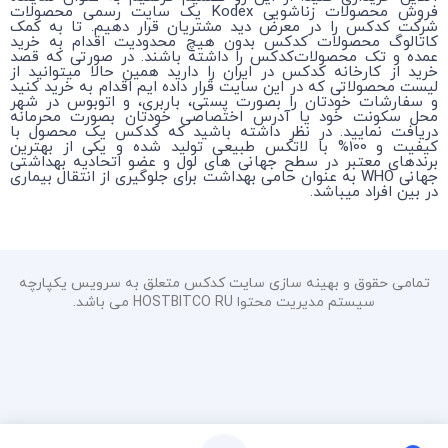
فروش محصولات زناشویی Kodex یک سایت رسمی محصولات
شرکت کدکس را در معرض دید مشتریان قرار دهیم. تا به کمک
کاتالوگ محصولات کدکس بدون هیچ محدودیت اقدام به خرید
عمده و تک محصولات‌کدکس را داشته باشند. در صورتی که قصد
خرید از کارخانه کدکس در ایران را دارید همین حالا میتوانید از
لیست محصولاتی که در این سایت قرار داده ایم اقدام به خرید کنید
و سفارشات خودتان را بصورت پستی، باربری، و اتوبوس در شهر
محل سکونت خود یا آدرس اختصاصی خودتان بصورت محرمانه
دریافت نمایید. در نظر داشته باشید که کدکس یک محصول با
کیفیت و 100% با لاتکس طبیعی تولید شده و یکی از بهترین
برندهای معتبر در سطح جهانی های لول و عضو اتحادیه بهداشتی
جهانی WHO به عنوان حامی بهداشت برای جلوگیری از انتقال بیماری
در بین افراد میباشد.
تمامی حقوق و بهینه سازی سایت کدکس متعلق به سرویس یکپارچه
سیستم مدیریت محتوا HOSTBITCO RU می باشد.