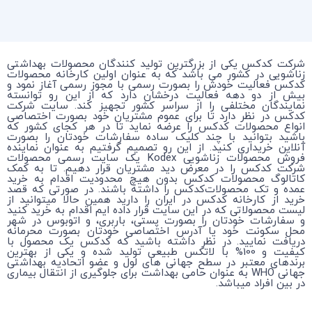
شرکت کدکس یکی از بزرگترین تولید کنندگان محصولات بهداشتی
زناشویی در کشور می باشد که به عنوان اولین کارخانه محصولات
کدکس فعالیت خودش را بصورت رسمی با مجوز رسمی آغاز نمود و
بیش از دو دهه فعالیت درخشان دارد که از این رو توانسته
نمایندگان مختلفی را از سراسر کشور تجهیز کند. سایت شرکت
کدکس در نظر دارد تا برای عموم مشتریان خود بصورت اختصاصی
انواع محصولات کدکس را عرضه نماید تا در هر کجای کشور که
باشید بتوانید با چند کلیک ساده سفارشات خودتان را بصورت
آنلاین خریداری کنید. از این رو تصمیم گرفتیم به عنوان نماینده
فروش محصولات زناشویی Kodex یک سایت رسمی محصولات
شرکت کدکس را در معرض دید مشتریان قرار دهیم. تا به کمک
کاتالوگ محصولات کدکس بدون هیچ محدودیت اقدام به خرید
عمده و تک محصولات‌کدکس را داشته باشند. در صورتی که قصد
خرید از کارخانه کدکس در ایران را دارید همین حالا میتوانید از
لیست محصولاتی که در این سایت قرار داده ایم اقدام به خرید کنید
و سفارشات خودتان را بصورت پستی، باربری، و اتوبوس در شهر
محل سکونت خود یا آدرس اختصاصی خودتان بصورت محرمانه
دریافت نمایید. در نظر داشته باشید که کدکس یک محصول با
کیفیت و 100% با لاتکس طبیعی تولید شده و یکی از بهترین
برندهای معتبر در سطح جهانی های لول و عضو اتحادیه بهداشتی
جهانی WHO به عنوان حامی بهداشت برای جلوگیری از انتقال بیماری
در بین افراد میباشد.