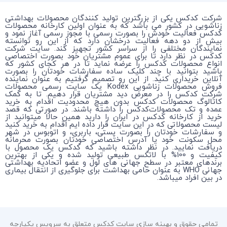
شرکت کدکس یکی از بزرگترین تولید کنندگان محصولات بهداشتی
زناشویی در کشور می باشد که به عنوان اولین کارخانه محصولات
کدکس فعالیت خودش را بصورت رسمی با مجوز رسمی آغاز نمود و
بیش از دو دهه فعالیت درخشان دارد که از این رو توانسته
نمایندگان مختلفی را از سراسر کشور تجهیز کند. سایت شرکت
کدکس در نظر دارد تا برای عموم مشتریان خود بصورت اختصاصی
انواع محصولات کدکس را عرضه نماید تا در هر کجای کشور که
باشید بتوانید با چند کلیک ساده سفارشات خودتان را بصورت
آنلاین خریداری کنید. از این رو تصمیم گرفتیم به عنوان نماینده
فروش محصولات زناشویی Kodex یک سایت رسمی محصولات
شرکت کدکس را در معرض دید مشتریان قرار دهیم. تا به کمک
کاتالوگ محصولات کدکس بدون هیچ محدودیت اقدام به خرید
عمده و تک محصولات‌کدکس را داشته باشند. در صورتی که قصد
خرید از کارخانه کدکس در ایران را دارید همین حالا میتوانید از
لیست محصولاتی که در این سایت قرار داده ایم اقدام به خرید کنید
و سفارشات خودتان را بصورت پستی، باربری، و اتوبوس در شهر
محل سکونت خود یا آدرس اختصاصی خودتان بصورت محرمانه
دریافت نمایید. در نظر داشته باشید که کدکس یک محصول با
کیفیت و 100% با لاتکس طبیعی تولید شده و یکی از بهترین
برندهای معتبر در سطح جهانی های لول و عضو اتحادیه بهداشتی
جهانی WHO به عنوان حامی بهداشت برای جلوگیری از انتقال بیماری
در بین افراد میباشد.
تمامی حقوق و بهینه سازی سایت کدکس متعلق به سرویس یکپارچه