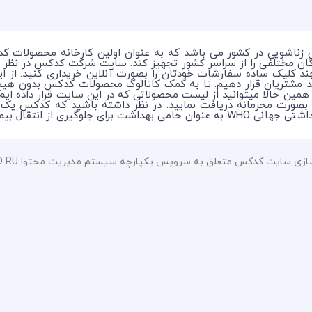
 زناشویی در کشور می باشد که به عنوان اولین کارخانه محصولات ک
ندگان مختلفی را از سراسر کشور تجهیز کند. سایت شرکت کدکس در نظر 
چند کلیک ساده سفارشات خودتان را بصورت آنلاین خریداری کنید. از 
د مشتریان قرار دهیم. تا به کمک کاتالوگ محصولات کدکس بدون هی
 همین حالا میتوانید از لیست محصولاتی که در این سایت قرار داده ای
ماری در بین افراد میباشد.
سایت کدکس متعلق به سرویس یکپارچه سیستم مدیریت محتوا HOSTBITCO RU می باشد.