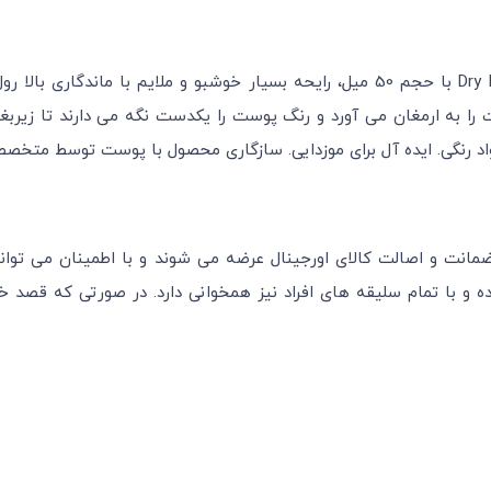
مام رول ضد تعریق مردانه نیوآ مدل Dry Impact 72H Dual Protect با حجم 50 میل، رایحه ب
نظیم موثر تعریق پوست را به ارمغان می آورد و رنگ پوست را یکدست نگه می دارن
و مواد رنگی. ایده آل برای موزدایی. سازگاری محصول با پوست توسط م
انت و اصالت کالای اورجینال عرضه می شوند و با اطمینان می توانید 
ده و با تمام سلیقه های افراد نیز همخوانی دارد. در صورتی که قصد خ