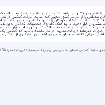
 زناشویی در کشور می باشد که به عنوان اولین کارخانه محصولات ک
ندگان مختلفی را از سراسر کشور تجهیز کند. سایت شرکت کدکس در نظر 
چند کلیک ساده سفارشات خودتان را بصورت آنلاین خریداری کنید. از 
د مشتریان قرار دهیم. تا به کمک کاتالوگ محصولات کدکس بدون هی
 همین حالا میتوانید از لیست محصولاتی که در این سایت قرار داده ای
ماری در بین افراد میباشد.
سایت کدکس متعلق به سرویس یکپارچه سیستم مدیریت محتوا HOSTBITCO RU می باشد.