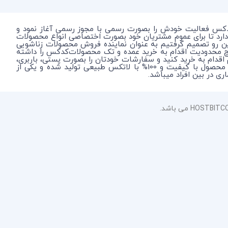
دکس فعالیت خودش را بصورت رسمی با مجوز رسمی آغاز نمود و
دارد تا برای عموم مشتریان خود بصورت اختصاصی انواع محصولات
این رو تصمیم گرفتیم به عنوان نماینده فروش محصولات زناشویی
چ محدودیت اقدام به خرید عمده و تک محصولات‌کدکس را داشته
م اقدام به خرید کنید و سفارشات خودتان را بصورت پستی، باربری،
و اتوبوس در شهر محل سکونت خود یا آدرس اختصاصی خودتان بصورت محرمانه دریافت نمایید. در نظر داشته باشید که کدکس یک محصول با کیفیت و 100% با لاتکس طبیعی تولید شده و یکی از