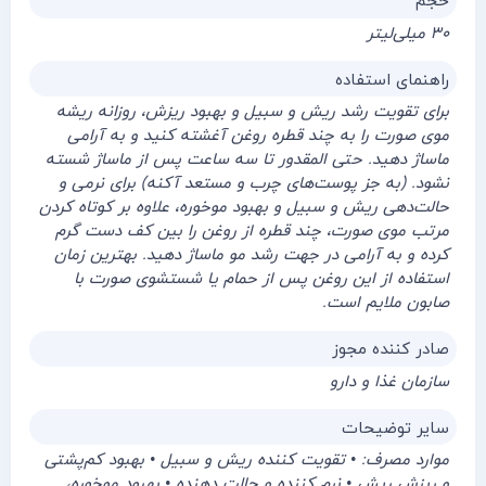
حجم
۳۰ میلی‌لیتر
راهنمای استفاده
برای تقویت رشد ریش و سبیل و بهبود ریزش، روزانه ریشه‌
موی صورت را به چند قطره روغن آغشته کنید و به آرامی
ماساژ دهید. حتی المقدور تا سه ساعت پس از ماساژ شسته
نشود. (به جز پوست‌های چرب و مستعد آکنه) برای نرمی و
حالت‌دهی ریش و سبیل و بهبود موخوره، علاوه بر کوتاه کردن
مرتب موی صورت، چند قطره از روغن را بین کف دست گرم
کرده و به آرامی در جهت رشد مو ماساژ دهید. بهترین زمان
استفاده از این روغن پس از حمام یا شستشوی صورت با
صابون ملایم است.
صادر کننده مجوز
سازمان غذا و دارو
سایر توضیحات
موارد مصرف: • تقویت‌ کننده ریش و سبیل • بهبود کم‌پشتی
و ریزش ریش • نرم کننده و حالت دهنده • بهبود موخوره،