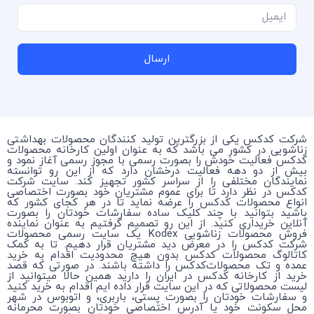
ارسال
شرکت کدکس یکی از بزرگترین تولید کنندگان محصولات بهداشتی
زناشویی در کشور می باشد که به عنوان اولین کارخانه محصولات
کدکس فعالیت خودش را بصورت رسمی با مجوز رسمی آغاز نمود و
بیش از دو دهه فعالیت درخشان دارد که از این رو توانسته
نمایندگان مختلفی را از سراسر کشور تجهیز کند. سایت شرکت
کدکس در نظر دارد تا برای عموم مشتریان خود بصورت اختصاصی
انواع محصولات کدکس را عرضه نماید تا در هر کجای کشور که
باشید بتوانید با چند کلیک ساده سفارشات خودتان را بصورت
آنلاین خریداری کنید. از این رو تصمیم گرفتیم به عنوان نماینده
فروش محصولات زناشویی Kodex یک سایت رسمی محصولات
شرکت کدکس را در معرض دید مشتریان قرار دهیم. تا به کمک
کاتالوگ محصولات کدکس بدون هیچ محدودیت اقدام به خرید
عمده و تک محصولات‌کدکس را داشته باشند. در صورتی که قصد
خرید از کارخانه کدکس در ایران را دارید همین حالا میتوانید از
لیست محصولاتی که در این سایت قرار داده ایم اقدام به خرید کنید
و سفارشات خودتان را بصورت پستی، باربری، و اتوبوس در شهر
محل سکونت خود یا آدرس اختصاصی خودتان بصورت محرمانه