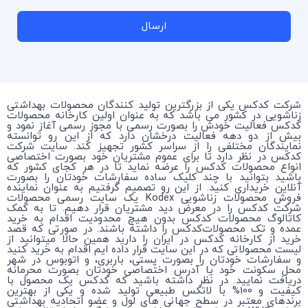
ارسال
شرکت کدکس یکی از بزرگترین تولید کنندگان محصولات بهداشتی
زناشویی در کشور می باشد که به عنوان اولین کارخانه محصولات
کدکس فعالیت خودش را بصورت رسمی با مجوز رسمی آغاز نمود و
بیش از دو دهه فعالیت درخشان دارد که از این رو توانسته
نمایندگان مختلفی را از سراسر کشور تجهیز کند. سایت شرکت
کدکس در نظر دارد تا برای عموم مشتریان خود بصورت اختصاصی
انواع محصولات کدکس را عرضه نماید تا در هر کجای کشور که
باشید بتوانید با چند کلیک ساده سفارشات خودتان را بصورت
آنلاین خریداری کنید. از این رو تصمیم گرفتیم به عنوان نماینده
فروش محصولات زناشویی Kodex یک سایت رسمی محصولات
شرکت کدکس را در معرض دید مشتریان قرار دهیم. تا به کمک
کاتالوگ محصولات کدکس بدون هیچ محدودیت اقدام به خرید
عمده و تک محصولات‌کدکس را داشته باشند. در صورتی که قصد
خرید از کارخانه کدکس در ایران را دارید همین حالا میتوانید از
لیست محصولاتی که در این سایت قرار داده ایم اقدام به خرید کنید
و سفارشات خودتان را بصورت پستی، باربری، و اتوبوس در شهر
محل سکونت خود یا آدرس اختصاصی خودتان بصورت محرمانه
دریافت نمایید. در نظر داشته باشید که کدکس یک محصول با
کیفیت و 100% با لاتکس طبیعی تولید شده و یکی از بهترین
برندهای معتبر در سطح جهانی های لول و عضو اتحادیه بهداشتی