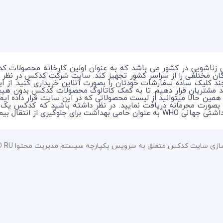
 زناشویی در کشور می باشد که به عنوان اولین کارخانه محصولات ک
ندگان مختلفی را از سراسر کشور تجهیز کند. سایت شرکت کدکس در نظر 
چند کلیک ساده سفارشات خودتان را بصورت آنلاین خریداری کنید. از 
د مشتریان قرار دهیم. تا به کمک کاتالوگ محصولات کدکس بدون هی
 همین حالا میتوانید از لیست محصولاتی که در این سایت قرار داده ای
ماری در بین افراد میباشد.
سایت کدکس متعلق به سرویس یکپارچه سیستم مدیریت محتوا HOSTBITCO RU می باشد.