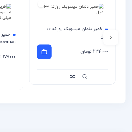
To
خمیر دندان میسویک روزانه ۱۰۰
خمیر 
میل
‹
snowman حجم 50 میلی 
۲۳۴۰۰۰
تومان
۱۷۶۰۰۰
ت
سریع
Compare
سریع
re