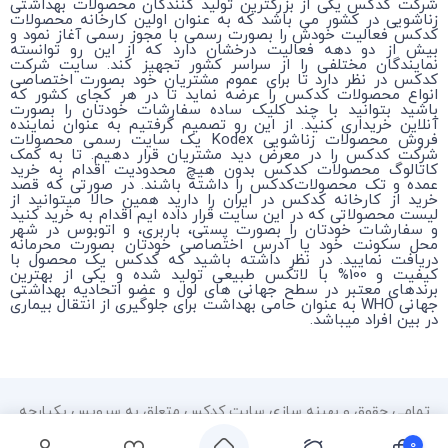
شرکت کدکس یکی از بزرگترین تولید کنندگان محصولات بهداشتی
زناشویی در کشور می باشد که به عنوان اولین کارخانه محصولات
کدکس فعالیت خودش را بصورت رسمی با مجوز رسمی آغاز نمود و
بیش از دو دهه فعالیت درخشان دارد که از این رو توانسته
نمایندگان مختلفی را از سراسر کشور تجهیز کند. سایت شرکت
کدکس در نظر دارد تا برای عموم مشتریان خود بصورت اختصاصی
انواع محصولات کدکس را عرضه نماید تا در هر کجای کشور که
باشید بتوانید با چند کلیک ساده سفارشات خودتان را بصورت
آنلاین خریداری کنید. از این رو تصمیم گرفتیم به عنوان نماینده
فروش محصولات زناشویی Kodex یک سایت رسمی محصولات
شرکت کدکس را در معرض دید مشتریان قرار دهیم. تا به کمک
کاتالوگ محصولات کدکس بدون هیچ محدودیت اقدام به خرید
عمده و تک محصولات‌کدکس را داشته باشند. در صورتی که قصد
خرید از کارخانه کدکس در ایران را دارید همین حالا میتوانید از
لیست محصولاتی که در این سایت قرار داده ایم اقدام به خرید کنید
و سفارشات خودتان را بصورت پستی، باربری، و اتوبوس در شهر
محل سکونت خود یا آدرس اختصاصی خودتان بصورت محرمانه
دریافت نمایید. در نظر داشته باشید که کدکس یک محصول با
کیفیت و 100% با لاتکس طبیعی تولید شده و یکی از بهترین
برندهای معتبر در سطح جهانی های لول و عضو اتحادیه بهداشتی
جهانی WHO به عنوان حامی بهداشت برای جلوگیری از انتقال بیماری
در بین افراد میباشد.
تمامی حقوق و بهینه سازی سایت کدکس متعلق به سرویس یکپارچه
سیستم مدیریت محتوا HOSTBITCO RU می باشد.
۰