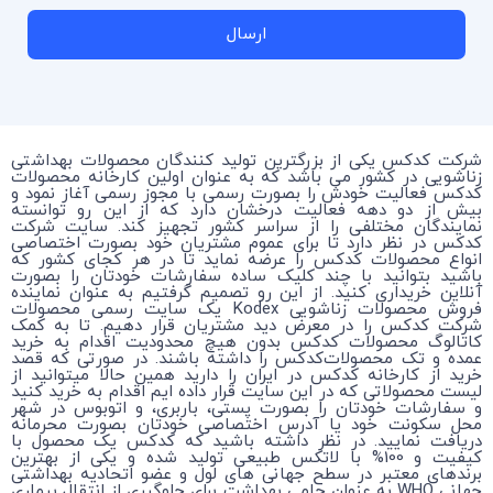
ارسال
شرکت کدکس یکی از بزرگترین تولید کنندگان محصولات بهداشتی
زناشویی در کشور می باشد که به عنوان اولین کارخانه محصولات
کدکس فعالیت خودش را بصورت رسمی با مجوز رسمی آغاز نمود و
بیش از دو دهه فعالیت درخشان دارد که از این رو توانسته
نمایندگان مختلفی را از سراسر کشور تجهیز کند. سایت شرکت
کدکس در نظر دارد تا برای عموم مشتریان خود بصورت اختصاصی
انواع محصولات کدکس را عرضه نماید تا در هر کجای کشور که
باشید بتوانید با چند کلیک ساده سفارشات خودتان را بصورت
آنلاین خریداری کنید. از این رو تصمیم گرفتیم به عنوان نماینده
فروش محصولات زناشویی Kodex یک سایت رسمی محصولات
شرکت کدکس را در معرض دید مشتریان قرار دهیم. تا به کمک
کاتالوگ محصولات کدکس بدون هیچ محدودیت اقدام به خرید
عمده و تک محصولات‌کدکس را داشته باشند. در صورتی که قصد
خرید از کارخانه کدکس در ایران را دارید همین حالا میتوانید از
لیست محصولاتی که در این سایت قرار داده ایم اقدام به خرید کنید
و سفارشات خودتان را بصورت پستی، باربری، و اتوبوس در شهر
محل سکونت خود یا آدرس اختصاصی خودتان بصورت محرمانه
دریافت نمایید. در نظر داشته باشید که کدکس یک محصول با
کیفیت و 100% با لاتکس طبیعی تولید شده و یکی از بهترین
برندهای معتبر در سطح جهانی های لول و عضو اتحادیه بهداشتی
جهانی WHO به عنوان حامی بهداشت برای جلوگیری از انتقال بیماری