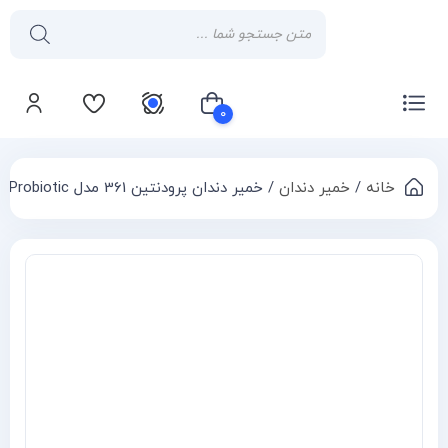
۰
خانه
/
خمیر دندان
/ خمیر دندان پرودنتین 361 مدل Probiotic وزن 150 گرم
سبد خرید شما خالی است
Compa