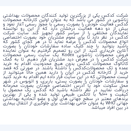
شرکت کدکس یکی از بزرگترین تولید کنندگان محصولات بهداشتی
زناشویی در کشور می باشد که به عنوان اولین کارخانه محصولات
کدکس فعالیت خودش را بصورت رسمی با مجوز رسمی آغاز نمود و
بیش از دو دهه فعالیت درخشان دارد که از این رو توانسته
نمایندگان مختلفی را از سراسر کشور تجهیز کند. سایت شرکت
کدکس در نظر دارد تا برای عموم مشتریان خود بصورت اختصاصی
انواع محصولات کدکس را عرضه نماید تا در هر کجای کشور که
باشید بتوانید با چند کلیک ساده سفارشات خودتان را بصورت
آنلاین خریداری کنید. از این رو تصمیم گرفتیم به عنوان نماینده
فروش محصولات زناشویی Kodex یک سایت رسمی محصولات
شرکت کدکس را در معرض دید مشتریان قرار دهیم. تا به کمک
کاتالوگ محصولات کدکس بدون هیچ محدودیت اقدام به خرید
عمده و تک محصولات‌کدکس را داشته باشند. در صورتی که قصد
خرید از کارخانه کدکس در ایران را دارید همین حالا میتوانید از
لیست محصولاتی که در این سایت قرار داده ایم اقدام به خرید کنید
و سفارشات خودتان را بصورت پستی، باربری، و اتوبوس در شهر
محل سکونت خود یا آدرس اختصاصی خودتان بصورت محرمانه
دریافت نمایید. در نظر داشته باشید که کدکس یک محصول با
کیفیت و 100% با لاتکس طبیعی تولید شده و یکی از بهترین
برندهای معتبر در سطح جهانی های لول و عضو اتحادیه بهداشتی
جهانی WHO به عنوان حامی بهداشت برای جلوگیری از انتقال بیماری
در بین افراد میباشد.