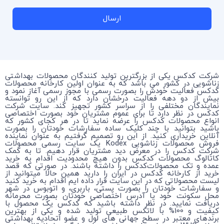
ارسال
شرکت کدکس یکی از بزرگترین تولید کنندگان محصولات بهداشتی
زناشویی در کشور می باشد که به عنوان اولین کارخانه محصولات
کدکس فعالیت خودش را بصورت رسمی با مجوز رسمی آغاز نمود و
بیش از دو دهه فعالیت درخشان دارد که از این رو توانسته
نمایندگان مختلفی را از سراسر کشور تجهیز کند. سایت شرکت
کدکس در نظر دارد تا برای عموم مشتریان خود بصورت اختصاصی
انواع محصولات کدکس را عرضه نماید تا در هر کجای کشور که
باشید بتوانید با چند کلیک ساده سفارشات خودتان را بصورت
آنلاین خریداری کنید. از این رو تصمیم گرفتیم به عنوان نماینده
فروش محصولات زناشویی Kodex یک سایت رسمی محصولات
شرکت کدکس را در معرض دید مشتریان قرار دهیم. تا به کمک
کاتالوگ محصولات کدکس بدون هیچ محدودیت اقدام به خرید
عمده و تک محصولات‌کدکس را داشته باشند. در صورتی که قصد
خرید از کارخانه کدکس در ایران را دارید همین حالا میتوانید از
لیست محصولاتی که در این سایت قرار داده ایم اقدام به خرید کنید
و سفارشات خودتان را بصورت پستی، باربری، و اتوبوس در شهر
محل سکونت خود یا آدرس اختصاصی خودتان بصورت محرمانه
دریافت نمایید. در نظر داشته باشید که کدکس یک محصول با
کیفیت و 100% با لاتکس طبیعی تولید شده و یکی از بهترین
برندهای معتبر در سطح جهانی های لول و عضو اتحادیه بهداشتی