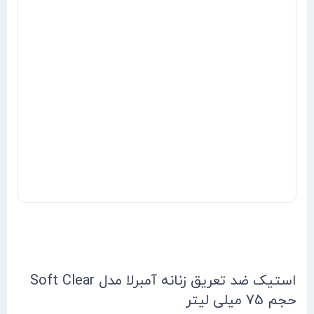
استیک ضد تعریق زنانه آمبرلا مدل Soft Clear
حجم 75 میلی لیتر