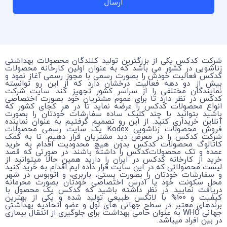
ارسال
شرکت کدکس یکی از بزرگترین تولید کنندگان محصولات بهداشتی
زناشویی در کشور می باشد که به عنوان اولین کارخانه محصولات
کدکس فعالیت خودش را بصورت رسمی با مجوز رسمی آغاز نمود و
بیش از دو دهه فعالیت درخشان دارد که از این رو توانسته
نمایندگان مختلفی را از سراسر کشور تجهیز کند. سایت شرکت
کدکس در نظر دارد تا برای عموم مشتریان خود بصورت اختصاصی
انواع محصولات کدکس را عرضه نماید تا در هر کجای کشور که
باشید بتوانید با چند کلیک ساده سفارشات خودتان را بصورت
آنلاین خریداری کنید. از این رو تصمیم گرفتیم به عنوان نماینده
فروش محصولات زناشویی Kodex یک سایت رسمی محصولات
شرکت کدکس را در معرض دید مشتریان قرار دهیم. تا به کمک
کاتالوگ محصولات کدکس بدون هیچ محدودیت اقدام به خرید
عمده و تک محصولات‌کدکس را داشته باشند. در صورتی که قصد
خرید از کارخانه کدکس در ایران را دارید همین حالا میتوانید از
لیست محصولاتی که در این سایت قرار داده ایم اقدام به خرید کنید
و سفارشات خودتان را بصورت پستی، باربری، و اتوبوس در شهر
محل سکونت خود یا آدرس اختصاصی خودتان بصورت محرمانه
دریافت نمایید. در نظر داشته باشید که کدکس یک محصول با
کیفیت و 100% با لاتکس طبیعی تولید شده و یکی از بهترین
برندهای معتبر در سطح جهانی های لول و عضو اتحادیه بهداشتی
جهانی WHO به عنوان حامی بهداشت برای جلوگیری از انتقال بیماری
در بین افراد میباشد.