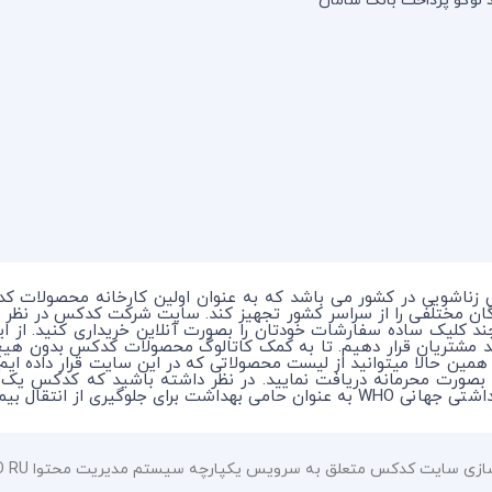
 زناشویی در کشور می باشد که به عنوان اولین کارخانه محصولات ک
ندگان مختلفی را از سراسر کشور تجهیز کند. سایت شرکت کدکس در نظر 
چند کلیک ساده سفارشات خودتان را بصورت آنلاین خریداری کنید. از 
د مشتریان قرار دهیم. تا به کمک کاتالوگ محصولات کدکس بدون هی
 همین حالا میتوانید از لیست محصولاتی که در این سایت قرار داده ای
ماری در بین افراد میباشد.
سایت کدکس متعلق به سرویس یکپارچه سیستم مدیریت محتوا HOSTBITCO RU می باشد.