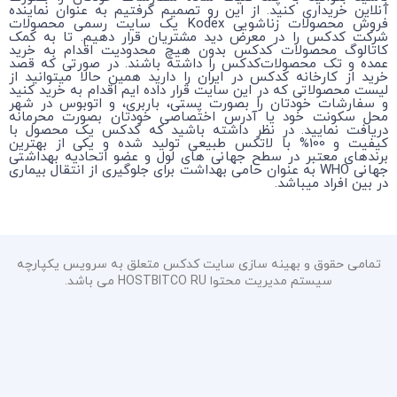
آنلاین خریداری کنید. از این رو تصمیم گرفتیم به عنوان نماینده
فروش محصولات زناشویی Kodex یک سایت رسمی محصولات
شرکت کدکس را در معرض دید مشتریان قرار دهیم. تا به کمک
کاتالوگ محصولات کدکس بدون هیچ محدودیت اقدام به خرید
عمده و تک محصولات‌کدکس را داشته باشند. در صورتی که قصد
خرید از کارخانه کدکس در ایران را دارید همین حالا میتوانید از
لیست محصولاتی که در این سایت قرار داده ایم اقدام به خرید کنید
و سفارشات خودتان را بصورت پستی، باربری، و اتوبوس در شهر
محل سکونت خود یا آدرس اختصاصی خودتان بصورت محرمانه
دریافت نمایید. در نظر داشته باشید که کدکس یک محصول با
کیفیت و 100% با لاتکس طبیعی تولید شده و یکی از بهترین
برندهای معتبر در سطح جهانی های لول و عضو اتحادیه بهداشتی
جهانی WHO به عنوان حامی بهداشت برای جلوگیری از انتقال بیماری
در بین افراد میباشد.
تمامی حقوق و بهینه سازی سایت کدکس متعلق به سرویس یکپارچه
سیستم مدیریت محتوا HOSTBITCO RU می باشد.