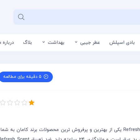
بادی اسپلش
عطر جیبی
بهداشت
بلاگ
درباره م
سبد خرید شما خا
۵ دقیقه برای مطالعه
نمایندگی محصولات کامان کرج، استیک ضد تعریق Refresh Scent یکی از بهترین و پرفروش ترین محصولات برند کامان به شما
می رود. این استیک انتخابی ایده آل برای پیشگیری از بوی بد عرق است و ماندگاری 24 ساعته دارد. ضد تعریق sh Scent