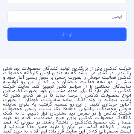
ارسال
شرکت کدکس یکی از بزرگترین تولید کنندگان محصولات بهداشتی
زناشویی در کشور می باشد که به عنوان اولین کارخانه محصولات
کدکس فعالیت خودش را بصورت رسمی با مجوز رسمی آغاز نمود و
بیش از دو دهه فعالیت درخشان دارد که از این رو توانسته
نمایندگان مختلفی را از سراسر کشور تجهیز کند. سایت شرکت
کدکس در نظر دارد تا برای عموم مشتریان خود بصورت اختصاصی
انواع محصولات کدکس را عرضه نماید تا در هر کجای کشور که
باشید بتوانید با چند کلیک ساده سفارشات خودتان را بصورت
آنلاین خریداری کنید. از این رو تصمیم گرفتیم به عنوان نماینده
فروش محصولات زناشویی Kodex یک سایت رسمی محصولات
شرکت کدکس را در معرض دید مشتریان قرار دهیم. تا به کمک
کاتالوگ محصولات کدکس بدون هیچ محدودیت اقدام به خرید
عمده و تک محصولات‌کدکس را داشته باشند. در صورتی که قصد
خرید از کارخانه کدکس در ایران را دارید همین حالا میتوانید از
لیست محصولاتی که در این سایت قرار داده ایم اقدام به خرید کنید