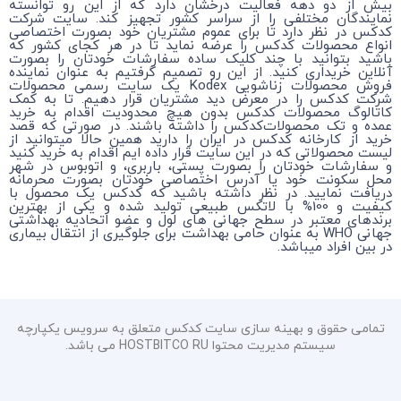
بیش از دو دهه فعالیت درخشان دارد که از این رو توانسته
نمایندگان مختلفی را از سراسر کشور تجهیز کند. سایت شرکت
کدکس در نظر دارد تا برای عموم مشتریان خود بصورت اختصاصی
انواع محصولات کدکس را عرضه نماید تا در هر کجای کشور که
باشید بتوانید با چند کلیک ساده سفارشات خودتان را بصورت
آنلاین خریداری کنید. از این رو تصمیم گرفتیم به عنوان نماینده
فروش محصولات زناشویی Kodex یک سایت رسمی محصولات
شرکت کدکس را در معرض دید مشتریان قرار دهیم. تا به کمک
کاتالوگ محصولات کدکس بدون هیچ محدودیت اقدام به خرید
عمده و تک محصولات‌کدکس را داشته باشند. در صورتی که قصد
خرید از کارخانه کدکس در ایران را دارید همین حالا میتوانید از
لیست محصولاتی که در این سایت قرار داده ایم اقدام به خرید کنید
و سفارشات خودتان را بصورت پستی، باربری، و اتوبوس در شهر
محل سکونت خود یا آدرس اختصاصی خودتان بصورت محرمانه
دریافت نمایید. در نظر داشته باشید که کدکس یک محصول با
کیفیت و 100% با لاتکس طبیعی تولید شده و یکی از بهترین
برندهای معتبر در سطح جهانی های لول و عضو اتحادیه بهداشتی
جهانی WHO به عنوان حامی بهداشت برای جلوگیری از انتقال بیماری
در بین افراد میباشد.
تمامی حقوق و بهینه سازی سایت کدکس متعلق به سرویس یکپارچه
سیستم مدیریت محتوا HOSTBITCO RU می باشد.