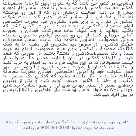
زناشویی در کشور می باشد که به عنوان اولین کارخانه محصولات
کدکس فعالیت خودش را بصورت رسمی با مجوز رسمی آغاز نمود و
بیش از دو دهه فعالیت درخشان دارد که از این رو توانسته
نمایندگان مختلفی را از سراسر کشور تجهیز کند. سایت شرکت
کدکس در نظر دارد تا برای عموم مشتریان خود بصورت اختصاصی
انواع محصولات کدکس را عرضه نماید تا در هر کجای کشور که
باشید بتوانید با چند کلیک ساده سفارشات خودتان را بصورت
آنلاین خریداری کنید. از این رو تصمیم گرفتیم به عنوان نماینده
فروش محصولات زناشویی Kodex یک سایت رسمی محصولات
شرکت کدکس را در معرض دید مشتریان قرار دهیم. تا به کمک
کاتالوگ محصولات کدکس بدون هیچ محدودیت اقدام به خرید
عمده و تک محصولات‌کدکس را داشته باشند. در صورتی که قصد
خرید از کارخانه کدکس در ایران را دارید همین حالا میتوانید از
لیست محصولاتی که در این سایت قرار داده ایم اقدام به خرید کنید
و سفارشات خودتان را بصورت پستی، باربری، و اتوبوس در شهر
محل سکونت خود یا آدرس اختصاصی خودتان بصورت محرمانه
دریافت نمایید. در نظر داشته باشید که کدکس یک محصول با
کیفیت و 100% با لاتکس طبیعی تولید شده و یکی از بهترین
برندهای معتبر در سطح جهانی های لول و عضو اتحادیه بهداشتی
جهانی WHO به عنوان حامی بهداشت برای جلوگیری از انتقال بیماری
در بین افراد میباشد.
تمامی حقوق و بهینه سازی سایت کدکس متعلق به سرویس یکپارچه
سیستم مدیریت محتوا HOSTBITCO RU می باشد.