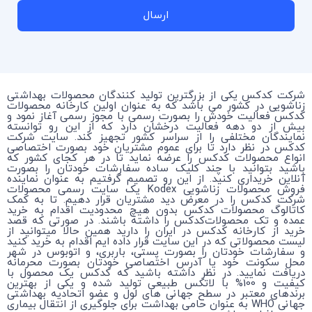
ارسال
شرکت کدکس یکی از بزرگترین تولید کنندگان محصولات بهداشتی
زناشویی در کشور می باشد که به عنوان اولین کارخانه محصولات
کدکس فعالیت خودش را بصورت رسمی با مجوز رسمی آغاز نمود و
بیش از دو دهه فعالیت درخشان دارد که از این رو توانسته
نمایندگان مختلفی را از سراسر کشور تجهیز کند. سایت شرکت
کدکس در نظر دارد تا برای عموم مشتریان خود بصورت اختصاصی
انواع محصولات کدکس را عرضه نماید تا در هر کجای کشور که
باشید بتوانید با چند کلیک ساده سفارشات خودتان را بصورت
آنلاین خریداری کنید. از این رو تصمیم گرفتیم به عنوان نماینده
فروش محصولات زناشویی Kodex یک سایت رسمی محصولات
شرکت کدکس را در معرض دید مشتریان قرار دهیم. تا به کمک
کاتالوگ محصولات کدکس بدون هیچ محدودیت اقدام به خرید
عمده و تک محصولات‌کدکس را داشته باشند. در صورتی که قصد
خرید از کارخانه کدکس در ایران را دارید همین حالا میتوانید از
لیست محصولاتی که در این سایت قرار داده ایم اقدام به خرید کنید
و سفارشات خودتان را بصورت پستی، باربری، و اتوبوس در شهر
محل سکونت خود یا آدرس اختصاصی خودتان بصورت محرمانه
دریافت نمایید. در نظر داشته باشید که کدکس یک محصول با
کیفیت و 100% با لاتکس طبیعی تولید شده و یکی از بهترین
برندهای معتبر در سطح جهانی های لول و عضو اتحادیه بهداشتی
جهانی WHO به عنوان حامی بهداشت برای جلوگیری از انتقال بیماری